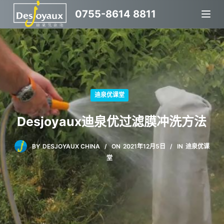
跳
0755-8614 8811
过
内
容
迪泉优课堂
Desjoyaux迪泉优过滤膜冲洗方法
BY
DESJOYAUX CHINA
ON
2021年12月5日
IN
迪泉优课
堂